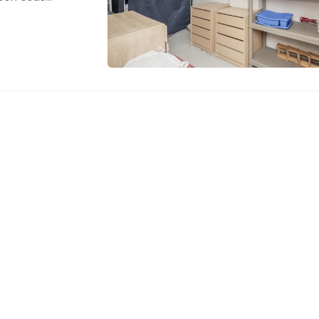
Pues es
alquile...
s
en Ferrol