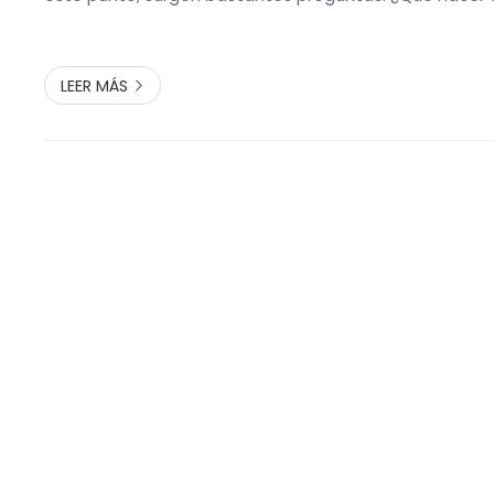
pertenencias que ocupan espacio precioso en casa? 
precisamente aquí donde entra en juego el sistema de 
LEER MÁS
Alquiler de guardamuebles y trastero