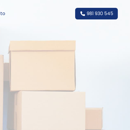
to
981 930 545